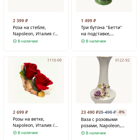
2 399
₽
1 499
₽
Роза на стебле,
Три бутона "Бетти"
Napoleon, Италия /
на подставке,
Фарфор / 6 см
Napoleon, Италия /
В наличии
В наличии
Фарфор / 6 см
1110-09
0122-92
2 699
₽
23 490
₽
25 490
₽
-8%
Розы на ветке,
Ваза с розовыми
Napoleon, Италия /
розами, Napoleon,
Фарфор / 10 см
Италия / Фарфор / 38
В наличии
В наличии
см