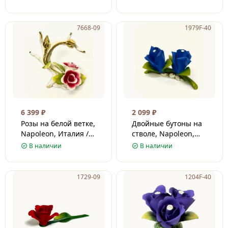
Фарфор / 20 см
Италия / Фарфор / 17
см
7668-09
1979F-40
6 399
₽
2 099
₽
Розы на белой ветке,
Двойные бутоны на
Napoleon, Италия /
стволе, Napoleon,
Фарфор / 19 см
Италия / Фарфор / 14
В наличии
В наличии
см
1729-09
1204F-40