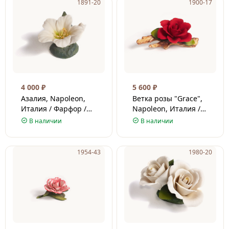
1891-20
1900-17
4 000
₽
5 600
₽
Азалия, Napoleon,
Ветка розы "Grace",
Италия / Фарфор /
Napoleon, Италия /
4.5 см
Фарфор / 9 см
В наличии
В наличии
1954-43
1980-20