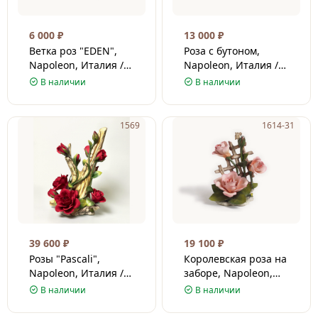
6 000
₽
13 000
₽
Ветка роз "EDEN",
Роза с бутоном,
Napoleon, Италия /
Napoleon, Италия /
Фарфор / 7 см
Фарфор / 18 см
В наличии
В наличии
1569
1614-31
39 600
₽
19 100
₽
Розы "Pascali",
Королевская роза на
Napoleon, Италия /
заборе, Napoleon,
Фарфор / 38 см
Италия / Фарфор / 24
В наличии
В наличии
см