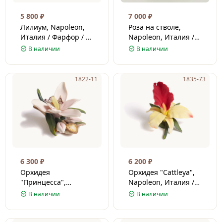
5 800
₽
7 000
₽
Лилиум, Napoleon,
Роза на стволе,
Италия / Фарфор / 9
Napoleon, Италия /
см
Фарфор / 9 см
В наличии
В наличии
1822-11
1835-73
6 300
₽
6 200
₽
Орхидея
Орхидея "Cattleya",
"Принцесса",
Napoleon, Италия /
Napoleon, Италия /
Фарфор / 8.5 см
В наличии
В наличии
Фарфор / 7.5 см