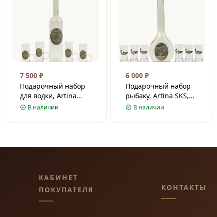
7 500
₽
6 000
₽
Подарочный набор
Подарочный набор
для водки, Artina
рыбаку, Artina SKS,
SKS, Австрия /
Австрия / Стекло/
В наличии
В наличии
Стекло/Олово / 35 см
Олово / 34 см
КАБИНЕТ
КОНТАКТЫ
ПОКУПАТЕЛЯ