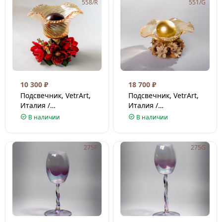
558/R
551/G
10 300
₽
18 700
₽
Подсвечник, VetrArt,
Подсвечник, VetrArt,
Италия /
Италия /
Венецианское стекло
Венецианское стекло
В наличии
В наличии
/ 17 см
/ 40х30 см
275P
275G