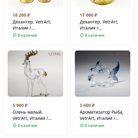
18 200
₽
17 000
₽
Декантер, VetrArt,
Декантер, VetrArt,
Италия /
Италия /
Венецианское стекло
Венецианское стекло
В наличии
В наличии
/ Золотой
/ Золотой
121P/G
PF/113
5 900
₽
3 600
₽
Олень малый,
Ароматизатор Рыба,
VetrArt, Италия /
VetrArt, Италия /
Венецианское стекло
Венецианское стекло
В наличии
В наличии
/ 16х11 см
/ 8х12 см