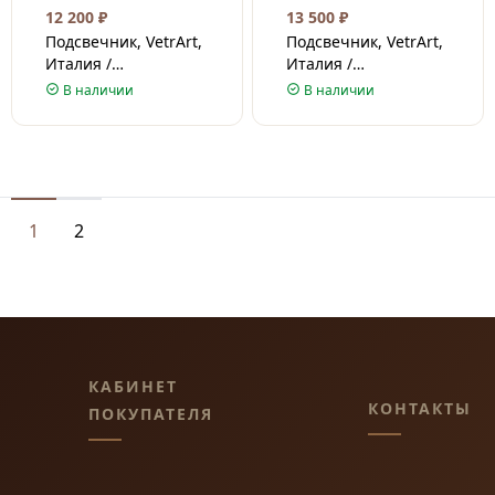
12 200
₽
13 500
₽
Подсвечник, VetrArt,
Подсвечник, VetrArt,
Италия /
Италия /
Венецианское стекло
Венецианское стекло
В наличии
В наличии
/ 29 см
/ 36 см
1
2
КАБИНЕТ
КОНТАКТЫ
ПОКУПАТЕЛЯ