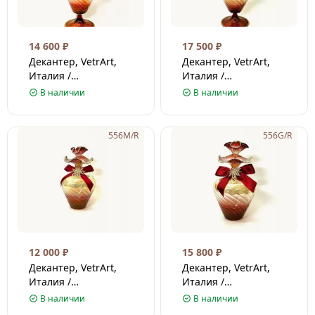
14 600
₽
17 500
₽
Декантер, VetrArt,
Декантер, VetrArt,
Италия /
Италия /
Венецианское стекло
Венецианское стекло
В наличии
В наличии
/ Красный
/ Красный
556M/R
556G/R
12 000
₽
15 800
₽
Декантер, VetrArt,
Декантер, VetrArt,
Италия /
Италия /
Венецианское стекло
Венецианское стекло
В наличии
В наличии
/ Красный
/ Красный