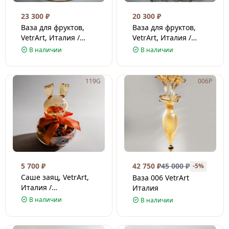
23 300
₽
20 300
₽
Ваза для фруктов,
Ваза для фруктов,
VetrArt, Италия /
VetrArt, Италия /
Венецианское стекло
Венецианское стекло
В наличии
В наличии
/ 35/29 см
/ 32/27 см
119G
006P
5 700
₽
42 750
₽
45 000
₽
-5%
Саше заяц, VetrArt,
Ваза 006 VetrArt
Италия /
Италия
Венецианское стекло
В наличии
В наличии
/ 14 см