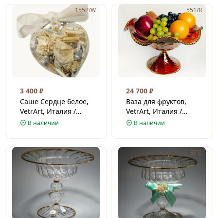
155P/W
551/R
3 400
₽
24 700
₽
Саше Сердце белое,
Ваза для фруктов,
VetrArt, Италия /
VetrArt, Италия /
Венецианское стекло
Венецианское стекло
В наличии
В наличии
/ 9х10 см
/ 30х40 см
BTO G
BTO