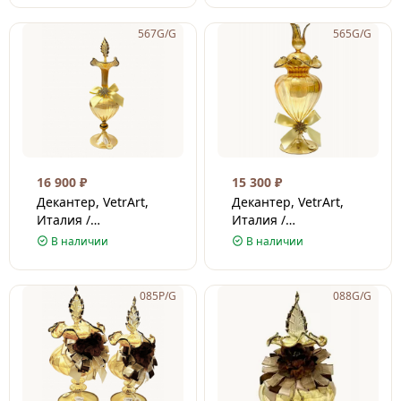
567G/G
565G/G
16 900
₽
15 300
₽
Декантер, VetrArt,
Декантер, VetrArt,
Италия /
Италия /
Венецианское стекло
Венецианское стекло
В наличии
В наличии
/ Золотой
/ Золотой
085P/G
088G/G