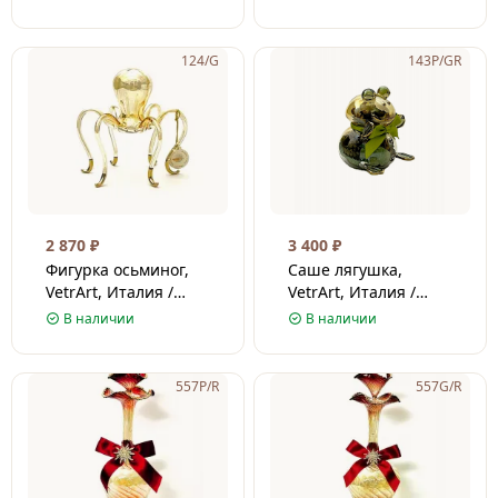
124/G
143P/GR
2 870
₽
3 400
₽
Фигурка осьминог,
Саше лягушка,
VetrArt, Италия /
VetrArt, Италия /
Венецианское стекло
Венецианское стекло
В наличии
В наличии
/ Золотой
/ Зеленый
557P/R
557G/R